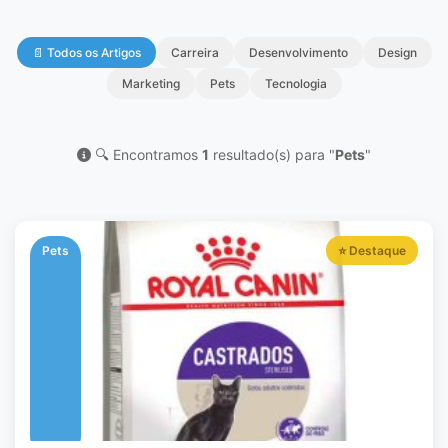
📄 Todos os Artigos
Carreira
Desenvolvimento
Design
Marketing
Pets
Tecnologia
🔍 Encontramos
1
resultado(s) para "
Pets
"
Pets
⭐ Destaque