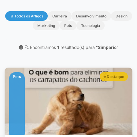
📄 Todos os Artigos
Carreira
Desenvolvimento
Design
Marketing
Pets
Tecnologia
🔍 Encontramos
1
resultado(s) para "
Simparic
"
Pets
⭐ Destaque