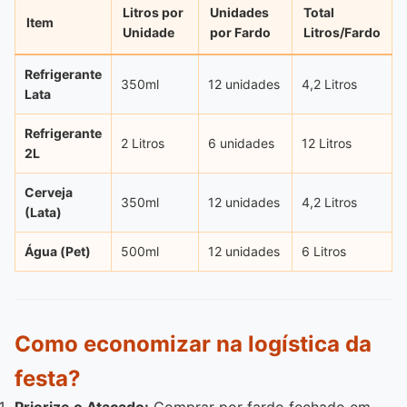
Litros por
Unidades
Total
Item
Unidade
por Fardo
Litros/Fardo
Refrigerante
350ml
12 unidades
4,2 Litros
Lata
Refrigerante
2 Litros
6 unidades
12 Litros
2L
Cerveja
350ml
12 unidades
4,2 Litros
(Lata)
Água (Pet)
500ml
12 unidades
6 Litros
Como economizar na logística da
festa?